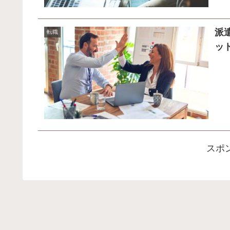
派
転職
ッ
スポ