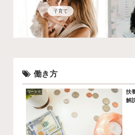
子育て
働き方
扶
ワーママ
解