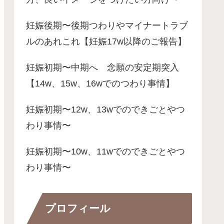
妊娠後期〜後期つわりやマイナートラブ
ルのあれこれ【妊娠17w以降のご報告】
妊娠初期〜中期へ 念願の安定期突入
【14w、15w、16wでのつわり事情】
妊娠初期〜12w、13wでのできごとやつ
わり事情〜
妊娠初期〜10w、11wでのできごとやつ
わり事情〜
プロフィール