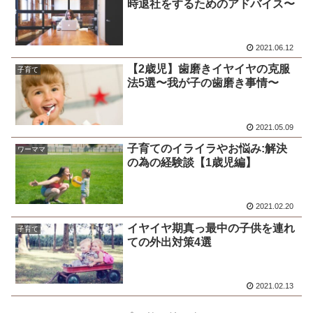
時退社をするためのアドバイス〜
2021.06.12
【2歳児】歯磨きイヤイヤの克服
子育て
法5選〜我が子の歯磨き事情〜
2021.05.09
子育てのイライラやお悩み:解決
ワーママ
の為の経験談【1歳児編】
2021.02.20
イヤイヤ期真っ最中の子供を連れ
子育て
ての外出対策4選
2021.02.13