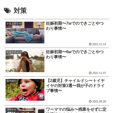
対策
妊娠初期〜7wでのできごとやつ
マタニティー
わり事情〜
2021.11.14
妊娠初期〜6wでのできごとやつ
マタニティー
わり事情〜
2021.11.07
【2歳児】チャイルドシートイヤ
国内旅行
イヤの対策3選〜我が子のドライ
ブ事情〜
2021.06.26
ワーママの悩み〜残業をせずに定
ワーママ