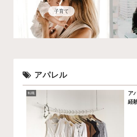
子育て
アパレル
ア
転職
経