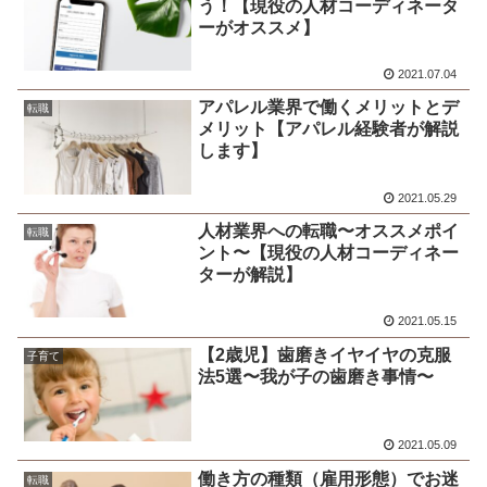
う！【現役の人材コーディネータ
ーがオススメ】
2021.07.04
アパレル業界で働くメリットとデ
転職
メリット【アパレル経験者が解説
します】
2021.05.29
人材業界への転職〜オススメポイ
転職
ント〜【現役の人材コーディネー
ターが解説】
2021.05.15
【2歳児】歯磨きイヤイヤの克服
子育て
法5選〜我が子の歯磨き事情〜
2021.05.09
働き方の種類（雇用形態）でお迷
転職