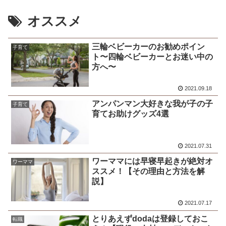
オススメ
三輪ベビーカーのお勧めポイン
子育て
ト〜四輪ベビーカーとお迷い中の
方へ〜
2021.09.18
アンパンマン大好きな我が子の子
子育て
育てお助けグッズ4選
2021.07.31
ワーママには早寝早起きが絶対オ
ワーママ
ススメ！【その理由と方法を解
説】
2021.07.17
とりあえずdodaは登録しておこ
転職