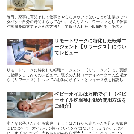
毎日、家事に育児そして仕事とやらなきゃいけないことが山積みでバ
タバタ‥自分の時間すらもてない。そんな方へ、ワーママとして仕事
や家庭を両立するための方法として取り入れたい時間術を、あの人気
本「時間術大全」よりご紹介。忙しさの中でも日々充実感のある生活
ができるようになり、自分の時間を作る為のきっかけになるかと思い
リモートワークに特化した転職エ
ます。
ワーママ
ージェント【リワークス】につい
てレビュー
リモートワークに特化した転職エージェント【リワークス】に、実際
に登録をしてみてのレビュー。現役の人材コーディネーターの立場か
ら【リワークス】についてのお勧めポイントとマイナス点を解説しま
す。
ベビーオイルは万能です！【ベビ
子育て
ーオイル洗顔等お勧め使用方法を
ご紹介】
小さなお子さんがいる家庭、もしくはこれから赤ちゃんを迎える家庭
に1つはベビーオイルって持っているのではないでしょうか。このベ
ビーオイルですが、赤ちゃんのみならず大人、そしてペットのワンち