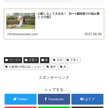
心配しなくて大丈夫！ 【0〜1歳時期での悩み事
とその後】
chrisnosusume.com
2021.06.06
ワーママ
子育て
本
不安
子育て
心配事の9割は起こらない
書評
本
スポンサーリンク
シェアする
Twitter
Facebook
はてブ