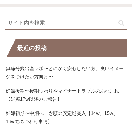
最近の投稿
無痛分娩出産レポ〜とにかく安心したい方、良いイメー
ジをつけたい方向け〜
妊娠後期〜後期つわりやマイナートラブルのあれこれ
【妊娠17w以降のご報告】
妊娠初期〜中期へ 念願の安定期突入【14w、15w、
16wでのつわり事情】