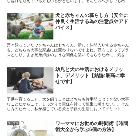
な臨月を迎えている方もいるかと思います。そんな方へ少しでも出産
に対する恐怖が軽減され、覚悟を決めて出産に臨めるよう私の実践し
た出産準備をいくつかご紹介します。
犬と赤ちゃんの暮らし方【安全に
子育て
仲良く生活する為の注意点やアド
バイス】
元々飼っていたワンちゃんはもちろん、新しく仲間入りする赤ちゃん
も、どちらも大事な家族には変わりないですよね。双方にとってプラ
スとなり、よき兄弟姉妹のような関係を築いてもらうために、気を付
けるべきことやお家の環境作り等のアドバイスをお伝えしたいと思い
ます。
幼児と犬の生活におけるメリッ
子育て
ト、デメリット【結論:最高に幸
せです】
子供を育てること、犬を飼うことはどちらも片手間にはできない大事
なことだからこそ、しっかりと責任を持って慎重に考えたい。。そん
な方のために、私が感じている犬と子供の生活においてメリット、そ
して考えるべきことなどをご案内させて頂きます。
ワーママにお勧めの時間術【時間
ワーママ
術大全から学ぶ6個の方法】