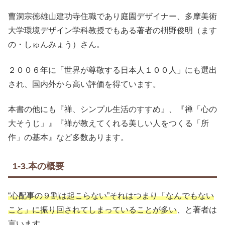
曹洞宗徳雄山建功寺住職であり庭園デザイナー、多摩美術
大学環境デザイン学科教授でもある著者の枡野俊明（ます
の・しゅんみょう）さん。
２００６年に「世界が尊敬する日本人１００人」にも選出
され、国内外から高い評価を得ています。
本書の他にも『禅、シンプル生活のすすめ』、『禅「心の
大そうじ」』『禅が教えてくれる美しい人をつくる「所
作」の基本』など多数あります。
1-3.本の概要
“心配事の９割は起こらない”それはつまり「なんでもない
こと」に振り回されてしまっていることが多い
、と著者は
言います。