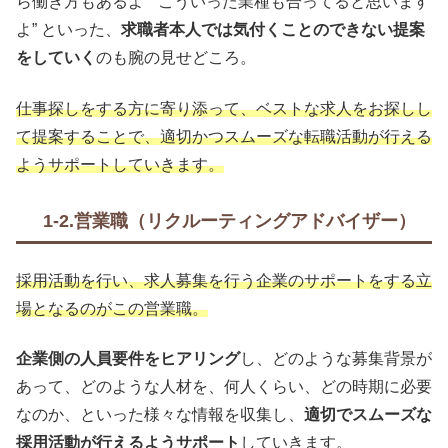
ら働き方もあるよ” “こういった業種も合ってると思います
よ” といった、
求職者本人では気付くことのできない提案
をしていく
のも腕の見せどころ。
仕事探しをする方に寄り添って、ベストな求人をお探しし
て提案することで、適切かつスムーズな転職活動が行える
ようサポートしていきます。
1-2.営業職（リクルーティングアドバイザー）
採用活動を行い、求人募集を行う企業のサポートをする立
場となるのがこの営業職。
企業側の人員要件をヒアリング
し、どのような募集背景が
あって、どのような人材を、何人くらい、どの時期に必要
なのか、といった様々な情報を収集し、
適切でスムーズな
採用活動が行えるようサポート
していきます。