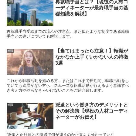
再就職手当とは？【現役の人材コ
転職
ーディネーターが最終職手当の基
礎知識を解説】
再就職手当受給までの流れや注意点、また似たような制度である就職
手当との違いについても解説します。
【当てはまったら注意！】転職が
転職
なかなか上手くいかない人の特徴
3選
これから転職活動を始める方、またはこれまで長期間、転職活動をし
ていても進展がない方へ、スムーズな転職活動が行えるよう意識すべ
き考え方ややらなきゃいけないことをご紹介致します。
派遣という働き方のデメリットと
転職
その解決策【現役の人材コーディ
ネーターがお伝え】
“派遣と正社員との待遇で何が違うのか正直よく分かっていな