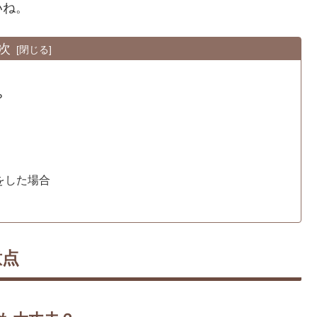
いね。
次
？
をした場合
意点