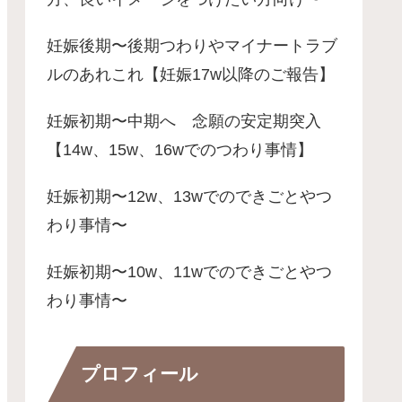
妊娠後期〜後期つわりやマイナートラブ
ルのあれこれ【妊娠17w以降のご報告】
妊娠初期〜中期へ 念願の安定期突入
【14w、15w、16wでのつわり事情】
妊娠初期〜12w、13wでのできごとやつ
わり事情〜
妊娠初期〜10w、11wでのできごとやつ
わり事情〜
プロフィール