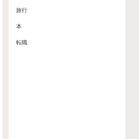
旅行
本
転職