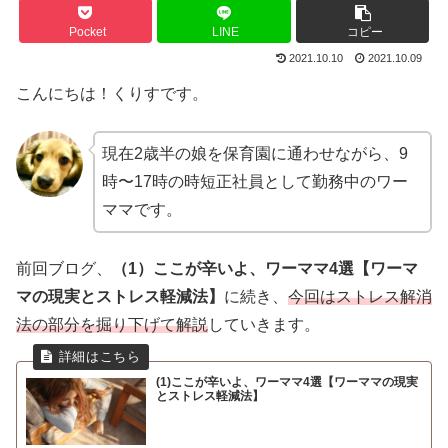
Pocket
LINE
コピー
2021.10.10
2021.10.09
こんにちは！くりすです。
現在2歳半の娘を保育園に通わせながら、9
時〜17時の時短正社員として勤務中のワー
ママです。
前回ブログ、
（1）ここが辛いよ、ワーママ4選【ワーマ
マの現実とストレス軽減法】
に続き、
今回はストレス解消
法の部分を掘り下げて解説
していきます。
(1)ここが辛いよ、ワーママ4選【ワーママの現実
とストレス軽減法】