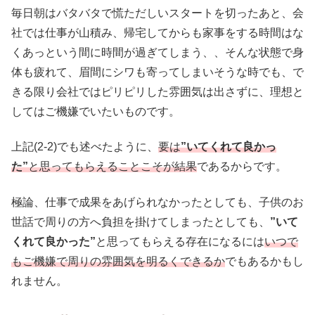
毎日朝はバタバタで慌ただしいスタートを切ったあと、会
社では仕事が山積み、帰宅してからも家事をする時間はな
くあっという間に時間が過ぎてしまう、、そんな状態で身
体も疲れて、眉間にシワも寄ってしまいそうな時でも、で
きる限り会社ではピリピリした雰囲気は出さずに、理想と
してはご機嫌でいたいものです。
上記(2-2)でも述べたように、
要は
”いてくれて良かっ
た”
と思ってもらえることこそが結果
であるからです。
極論、仕事で成果をあげられなかったとしても、子供のお
世話で周りの方へ負担を掛けてしまったとしても、
”いて
くれて良かった”
と思ってもらえる存在になるには
いつで
もご機嫌で周りの雰囲気を明るくできるか
でもあるかもし
れません。